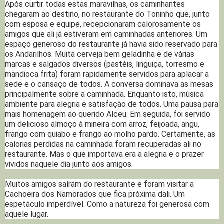
Após curtir todas estas maravilhas, os caminhantes
chegaram ao destino, no restaurante do Toninho que, junto
com esposa e equipe, recepcionaram calorosamente os
amigos que ali já estiveram em caminhadas anteriores. Um
espaço generoso do restaurante já havia sido reservado para
os Andarilhos. Muita cerveja bem geladinha e de várias
marcas e salgados diversos (pastéis, linguiça, torresmo e
mandioca frita) foram rapidamente servidos para aplacar a
sede e o cansaço de todos. A conversa dominava as mesas
principalmente sobre a caminhada. Enquanto isto, música
ambiente para alegria e satisfação de todos. Uma pausa para
mais homenagem ao querido Alceu. Em seguida, foi servido
um delicioso almoço à mineira com arroz, feijoada, angu,
frango com quiabo e frango ao molho pardo. Certamente, as
calorias perdidas na caminhada foram recuperadas ali no
restaurante. Mas o que importava era a alegria e o prazer
vividos naquele dia junto aos amigos.
Muitos amigos saíram do restaurante e foram visitar a
Cachoeira dos Namorados que fica próxima dali. Um
espetáculo imperdível. Como a natureza foi generosa com
aquele lugar.