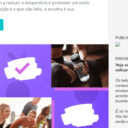
m a reduzir o desperdício e promover um estilo
pção é o que não falta. A escolha é sua.
PUBLI
ENVIA
Veja s
milhar
Os lei
conteú
envian
aconte
busine
É só m
Vou ler
serão 