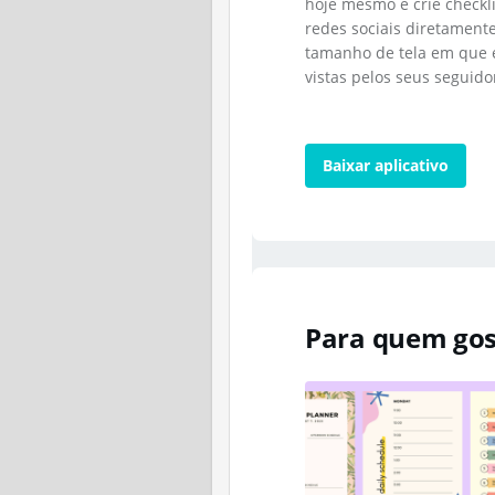
hoje mesmo e crie checkli
redes sociais diretament
tamanho de tela em que 
vistas pelos seus seguido
Baixar aplicativo
Para quem gos