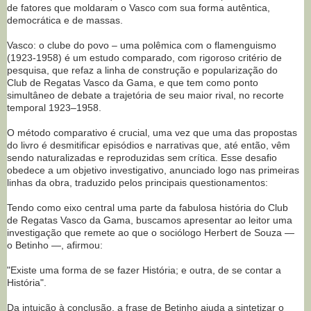
de fatores que moldaram o Vasco com sua forma autêntica,
democrática e de massas.
Vasco: o clube do povo – uma polêmica com o flamenguismo
(1923-1958) é um estudo comparado, com rigoroso critério de
pesquisa, que refaz a linha de construção e popularização do
Club de Regatas Vasco da Gama, e que tem como ponto
simultâneo de debate a trajetória de seu maior rival, no recorte
temporal 1923–1958.
O método comparativo é crucial, uma vez que uma das propostas
do livro é desmitificar episódios e narrativas que, até então, vêm
sendo naturalizadas e reproduzidas sem crítica. Esse desafio
obedece a um objetivo investigativo, anunciado logo nas primeiras
linhas da obra, traduzido pelos principais questionamentos:
Tendo como eixo central uma parte da fabulosa história do Club
de Regatas Vasco da Gama, buscamos apresentar ao leitor uma
investigação que remete ao que o sociólogo Herbert de Souza —
o Betinho —, afirmou:
"Existe uma forma de se fazer História; e outra, de se contar a
História".
Da intuição à conclusão, a frase de Betinho ajuda a sintetizar o