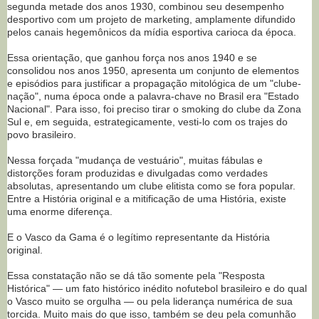
segunda metade dos anos 1930, combinou seu desempenho
desportivo com um projeto de marketing, amplamente difundido
pelos canais hegemônicos da mídia esportiva carioca da época.
Essa orientação, que ganhou força nos anos 1940 e se
consolidou nos anos 1950, apresenta um conjunto de elementos
e episódios para justificar a propagação mitológica de um "clube-
nação", numa época onde a palavra-chave no Brasil era "Estado
Nacional". Para isso, foi preciso tirar o smoking do clube da Zona
Sul e, em seguida, estrategicamente, vesti-lo com os trajes do
povo brasileiro.
Nessa forçada "mudança de vestuário", muitas fábulas e
distorções foram produzidas e divulgadas como verdades
absolutas, apresentando um clube elitista como se fora popular.
Entre a História original e a mitificação de uma História, existe
uma enorme diferença.
E o Vasco da Gama é o legítimo representante da História
original.
Essa constatação não se dá tão somente pela "Resposta
Histórica" — um fato histórico inédito nofutebol brasileiro e do qual
o Vasco muito se orgulha — ou pela liderança numérica de sua
torcida. Muito mais do que isso, também se deu pela comunhão