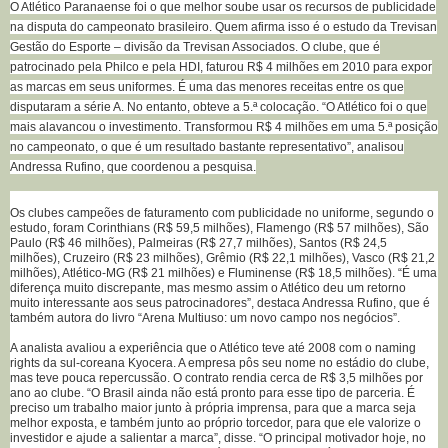
O Atlético Paranaense foi o que melhor soube usar os recursos de publicidade
na disputa do campeonato brasileiro. Quem afirma isso é o estudo da Trevisan
Gestão do Esporte – divisão da Trevisan Associados. O clube, que é
patrocinado pela Philco e pela HDI, faturou R$ 4 milhões em 2010 para expor
as marcas em seus uniformes. É uma das menores receitas entre os que
disputaram a série A. No entanto, obteve a 5.ª colocação. “O Atlético foi o que
mais alavancou o investimento. Transformou R$ 4 milhões em uma 5.ª posição
no campeonato, o que é um resultado bastante representativo”, analisou
Andressa Rufino, que coordenou a pesquisa.
Os clubes campeões de faturamento com publicidade no uniforme, segundo o
estudo, foram Corinthians (R$ 59,5 milhões), Flamengo (R$ 57 milhões), São
Paulo (R$ 46 milhões), Palmeiras (R$ 27,7 milhões), Santos (R$ 24,5
milhões), Cruzeiro (R$ 23 milhões), Grêmio (R$ 22,1 milhões), Vasco (R$ 21,2
milhões), Atlético-MG (R$ 21 milhões) e Fluminense (R$ 18,5 milhões). “É uma
diferença muito discrepante, mas mesmo assim o Atlético deu um retorno
muito interessante aos seus patrocinadores”, destaca Andressa Rufino, que é
também autora do livro “Arena Multiuso: um novo campo nos negócios”.
A analista avaliou a experiência que o Atlético teve até 2008 com o naming
rights da sul-coreana Kyocera. A empresa pôs seu nome no estádio do clube,
mas teve pouca repercussão. O contrato rendia cerca de R$ 3,5 milhões por
ano ao clube. “O Brasil ainda não está pronto para esse tipo de parceria. É
preciso um trabalho maior junto à própria imprensa, para que a marca seja
melhor exposta, e também junto ao próprio torcedor, para que ele valorize o
investidor e ajude a salientar a marca”, disse. “O principal motivador hoje, no