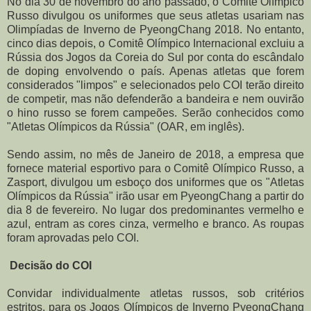
No dia 30 de novembro do ano passado, o Comitê Olímpico
Russo divulgou os uniformes que seus atletas usariam nas
Olimpíadas de Inverno de PyeongChang 2018. No entanto,
cinco dias depois, o Comitê Olímpico Internacional excluiu a
Rússia dos Jogos da Coreia do Sul por conta do escândalo
de doping envolvendo o país. Apenas atletas que forem
considerados "limpos" e selecionados pelo COI terão direito
de competir, mas não defenderão a bandeira e nem ouvirão
o hino russo se forem campeões. Serão conhecidos como
"Atletas Olímpicos da Rússia" (OAR, em inglês).
Sendo assim, no mês de Janeiro de 2018, a empresa que
fornece material esportivo para o Comitê Olímpico Russo, a
Zasport, divulgou um esboço dos uniformes que os "Atletas
Olímpicos da Rússia" irão usar em PyeongChang a partir do
dia 8 de fevereiro. No lugar dos predominantes vermelho e
azul, entram as cores cinza, vermelho e branco. As roupas
foram aprovadas pelo COI.
Decisão do COI
Convidar individualmente atletas russos, sob critérios
estritos, para os Jogos Olímpicos de Inverno PyeongChang