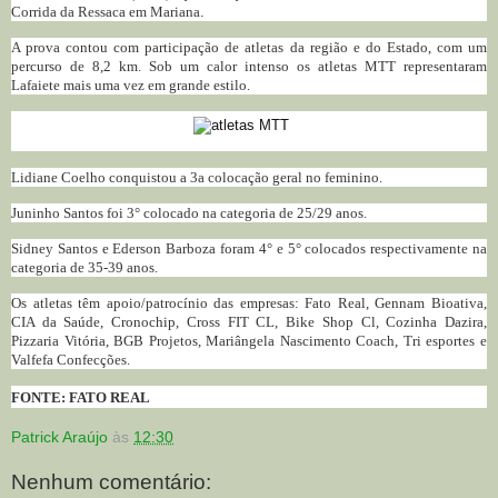
Corrida da Ressaca em Mariana
.
A prova contou com participação de atletas da região e do Estado, com um
percurso de 8,2 km. Sob um calor intenso os atletas MTT representaram
Lafaiete mais uma vez em grande estilo.
Lidiane Coelho conquistou a 3a colocação geral no feminino.
Juninho Santos foi 3° colocado na categoria de 25/29 anos.
Sidney Santos e Ederson Barboza foram 4° e 5° colocados respectivamente na
categoria de 35-39 anos.
Os atletas têm apoio/patrocínio das empresas: Fato Real, Gennam Bioativa,
CIA da Saúde, Cronochip, Cross FIT CL, Bike Shop Cl, Cozinha Dazira,
Pizzaria Vitória, BGB Projetos, Mariângela Nascimento Coach, Tri esportes e
Valfefa Confecções.
FONTE: FATO REAL
Patrick Araújo
às
12:30
Nenhum comentário: