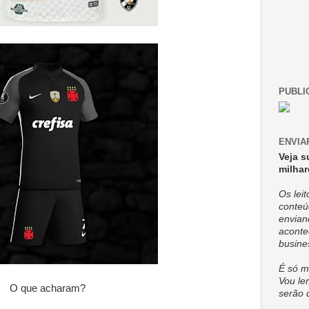
PUBLI
ENVIA
Veja s
milhar
Os lei
conteú
envian
aconte
busine
É só m
Vou ler
O que acharam?
serão 