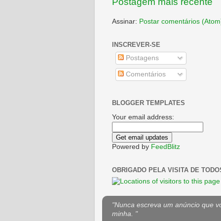
Postagem mais recente
Assinar:
Postar comentários (Atom
INSCREVER-SE
Postagens
Comentários
BLOGGER TEMPLATES
Your email address:
Powered by
FeedBlitz
OBRIGADO PELA VISITA DE TODO
"Nunca escreva um anúncio que voc
minha. "