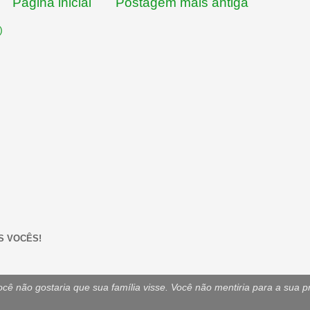
Página inicial
Postagem mais antiga
)
S VOCÊS!
ê não gostaria que sua família visse. Você não mentiria para a sua p