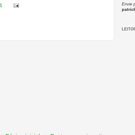
Envie 
5
patri
LEITO