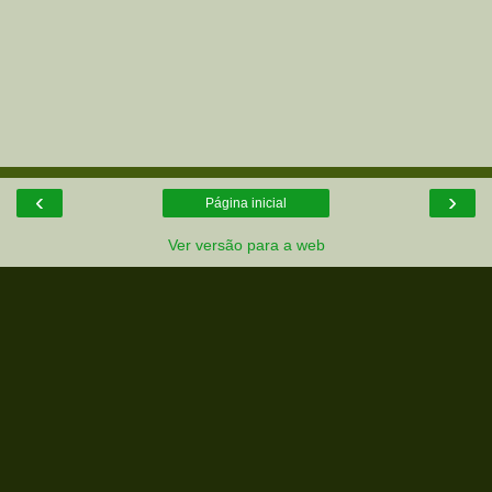
‹
›
Página inicial
Ver versão para a web