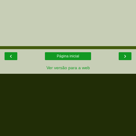
‹
›
Página inicial
Ver versão para a web