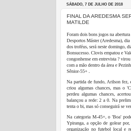
SÁBADO, 7 DE JULHO DE 2018
FINAL DA AREDESMA SE
MATILDE
Foram dois bons jogos na abertura 
Desportos Máster (Aredesma), dia 1
dos troféus, será neste domingo, di
Bonsucesso. Clovis empatou e Vald
congonhense em entrevista ? virou 
com a mão dentro da área e Pezinho
Sênior-55+ .
Na partida de fundo, Arilson fez,
criou algumas chances, mas o 'C
perdeu algumas chances, acertou
balançou a rede: 2 a 0. Na prelim
tenta o bi, mas só conseguirá se ve
Na categoria M-45+, o 'Boa' pode 
Ypiranga, a opção de golear por
organização no futebol local e