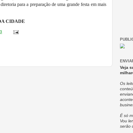
diretoria para a preparação de uma grande festa em mais
DA CIDADE
3
PUBLI
ENVIA
Veja s
milhar
Os lei
conteú
envian
aconte
busine
É só m
Vou ler
serão 