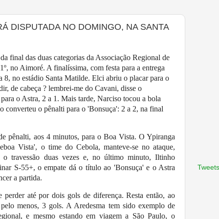
RÁ DISPUTADA NO DOMINGO, NA SANTA
da final das duas categorias da Associação Regional de
º, no Aimoré. A finalíssima, com festa para a entrega
a 8, no estádio Santa Matilde. Elci abriu o placar para o
ir, de cabeça ? lembrei-me do Cavani, disse o
para o Astra, 2 a 1. Mais tarde, Narciso tocou a bola
 converteu o pênalti para o 'Bonsuça': 2 a 2, na final
 de pênalti, aos 4 minutos, para o Boa Vista. O Ypiranga
eboa Vista', o time do Cebola, manteve-se no ataque,
 o travessão duas vezes e, no último minuto, Iltinho
inar S-55+, o empate dá o título ao 'Bonsuça' e o Astra
Tweets
ncer a partida.
perder até por dois gols de diferença. Resta então, ao
, pelo menos, 3 gols. A Aredesma tem sido exemplo de
 regional, e mesmo estando em viagem a São Paulo, o