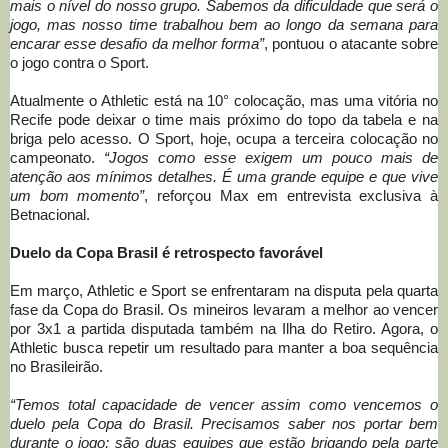
mais o nível do nosso grupo. Sabemos da dificuldade que será o
jogo, mas nosso time trabalhou bem ao longo da semana para
encarar esse desafio da melhor forma”
, pontuou o atacante sobre
o jogo contra o Sport.
Atualmente o Athletic está na 10° colocação, mas uma vitória no
Recife pode deixar o time mais próximo do topo da tabela e na
briga pelo acesso. O Sport, hoje, ocupa a terceira colocação no
campeonato.
“Jogos como esse exigem um pouco mais de
atenção aos mínimos detalhes. É uma grande equipe e que vive
um bom momento”
, reforçou Max em entrevista exclusiva à
Betnacional.
Duelo da Copa Brasil é retrospecto favorável
Em março, Athletic e Sport se enfrentaram na disputa pela quarta
fase da Copa do Brasil. Os mineiros levaram a melhor ao vencer
por 3x1 a partida disputada também na Ilha do Retiro. Agora, o
Athletic busca repetir um resultado para manter a boa sequência
no Brasileirão.
“Temos total capacidade de vencer assim como vencemos o
duelo pela Copa do Brasil. Precisamos saber nos portar bem
durante o jogo; são duas equipes que estão brigando pela parte