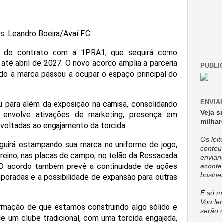
s: Leandro Boeira/Avaí F.C.
o do contrato com a 1PRA1, que seguirá como
até abril de 2027. O novo acordo amplia a parceria
PUBLI
ndo a marca passou a ocupar o espaço principal do
ENVIA
iu para além da exposição na camisa, consolidando
Veja s
 envolve ativações de marketing, presença em
milhar
voltadas ao engajamento da torcida.
Os lei
uirá estampando sua marca no uniforme de jogo,
conteú
reino, nas placas de campo, no telão da Ressacada
envian
. O acordo também prevê a continuidade de ações
aconte
busine
poradas e a possibilidade de expansão para outras
É só m
Vou ler
irmação de que estamos construindo algo sólido e
serão 
de um clube tradicional, com uma torcida engajada,