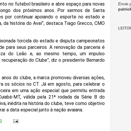
to no futebol brasileiro e abre espaço para novas
Envie 
patri
 longo dos próximos anos. Por sermos de Santa
zes por continuar apoiando o esporte no estado e
a, da história do Avaí”, destaca Tiago Grecco, CMO
LEITO
aixonada torcida do estado e disputa campeonatos
de para seus parceiros. A renovação da parceria é
eza do Leão e, ao mesmo tempo, um impulso
 recuperação do Clube”, diz o presidente Bernardo
2 anos do clube, a marca promoveu diversas ações,
ra os sócios no CT. Já em agosto, para celebrar o
rceira em uma ação especial que permitiu entrada
 Cuiabá-MT, válida pela 21ª rodada da Série B do
iva, inédita na história do clube, teve como objetivo
 a data especial junto à nação avaiana.
0