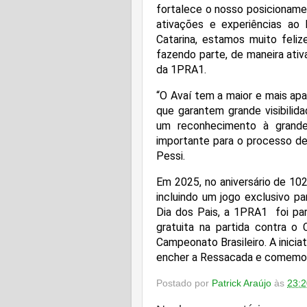
fortalece o nosso posicionamen
ativações e experiências ao
Catarina, estamos muito feli
fazendo parte, de maneira ativ
da 1PRA1.
“O Avaí tem a maior e mais ap
que garantem grande visibilida
um reconhecimento à grand
importante para o processo de
Pessi.
Em 2025, no aniversário de 10
incluindo um jogo exclusivo pa
Dia dos Pais, a 1PRA1 foi pa
gratuita na partida contra o
Campeonato Brasileiro. A iniciat
encher a Ressacada e comemorar
Postado por
Patrick Araújo
às
23:2