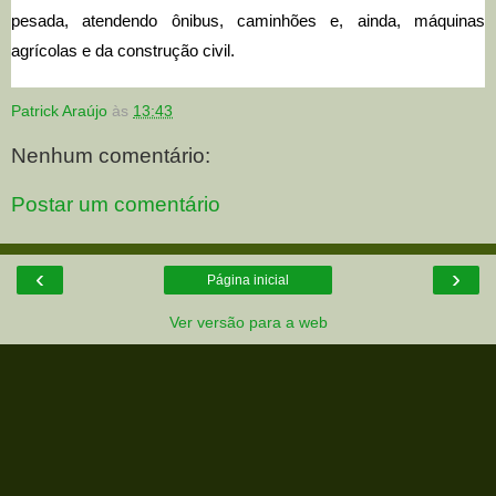
pesada, atendendo ônibus, caminhões e, ainda, máquinas
agrícolas e da construção civil.
Patrick Araújo
às
13:43
Nenhum comentário:
Postar um comentário
‹
›
Página inicial
Ver versão para a web