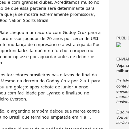
peu e com grandes clubes. Acreditamos muito no
ão de que essa parceria será determinante para
ira que já se mostra extremamente promissora”,
Roc Nation Sports Brazil.
 Plate chegou a um acordo com Godoy Cruz para a
 promissor jogador de 20 anos por cerca de US$
PUBLI
ente mudança de empresário e a estratégia da Roc
r oportunidades também no futebol europeu ou
ogador optasse por aguardar antes de definir os
ENVIA
a
Veja s
milhar
s torcedores brasileiros nas oitavas de final da
 Mesmo na derrota do Godoy Cruz por 2 a 1 para
Os lei
ou um golaço: após rebote de Junior Alonso,
conteú
envian
ou com facilidade por Lyanco e finalizou no
aconte
eiro Everson.
busine
ão, o argentino também deixou sua marca contra
É só m
a no Brasil que terminou empatada em 1 a 1.
Vou ler
serão 