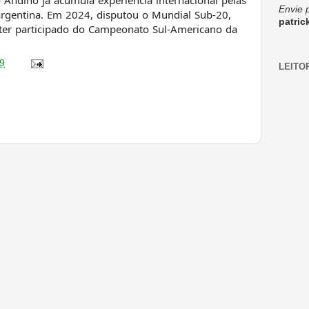
 Andino já acumula experiência internacional pelas
Envie 
argentina. Em 2024, disputou o Mundial Sub-20,
patri
ter participado do Campeonato Sul-Americano da
9
LEITO