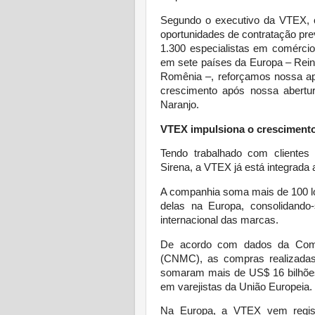
Segundo o executivo da VTEX, o
oportunidades de contratação pr
1.300 especialistas em comérci
em sete países da Europa – Reino
Romênia –, reforçamos nossa ap
crescimento após nossa abertu
Naranjo.
VTEX impulsiona o cresciment
Tendo trabalhado com clientes
Sirena, a VTEX já está integrada
A companhia soma mais de 100 lo
delas na Europa, consolidando
internacional das marcas.
De acordo com dados da Comi
(CNMC), as compras realizadas
somaram mais de US$ 16 bilhões
em varejistas da União Europeia.
Na Europa, a VTEX vem regis