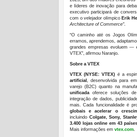
e líderes de inovação para debat
executivo participará de conve
com o velejador olímpico
Erik He
Architecture of Commerce”
.
“O caminho até os Jogos Olím
erramos, aprendemos, adaptamos
grandes empresas evoluem — e 
VTEX”, afirmou Naranjo.
Sobre a VTEX
VTEX (NYSE: VTEX)
é a espin
artificial
, desenvolvida para e
varejo (B2C) quanto na manufat
unificada
oferece soluções de 
integração de dados, publicida
mais. Cada funcionalidade é pr
globais e acelerar o cresci
incluindo
Colgate, Sony, Stanl
3.400 lojas online em 43 paíse
Mais informações em
vtex.com
.