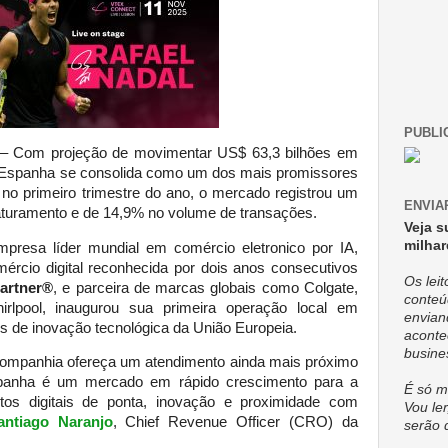
PUBLI
– Com projeção de movimentar US$ 63,3 bilhões em
 Espanha se consolida como um dos mais promissores
 no primeiro trimestre do ano, o mercado registrou um
ENVIA
aturamento e de 14,9% no volume de transações.
Veja s
milhar
mpresa líder mundial em comércio eletronico por IA,
mércio digital reconhecida por dois anos consecutivos
Os lei
artner®
, e parceira de marcas globais como Colgate,
conteú
rlpool, inaugurou sua primeira operação local em
envian
os de inovação tecnológica da União Europeia.
aconte
busine
 companhia ofereça um atendimento ainda mais próximo
spanha é um mercado em rápido crescimento para a
É só m
tos digitais de ponta, inovação e proximidade com
Vou ler
antiago Naranjo
, Chief Revenue Officer (CRO) da
serão 