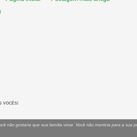
)
S VOCÊS!
ê não gostaria que sua família visse. Você não mentiria para a sua p