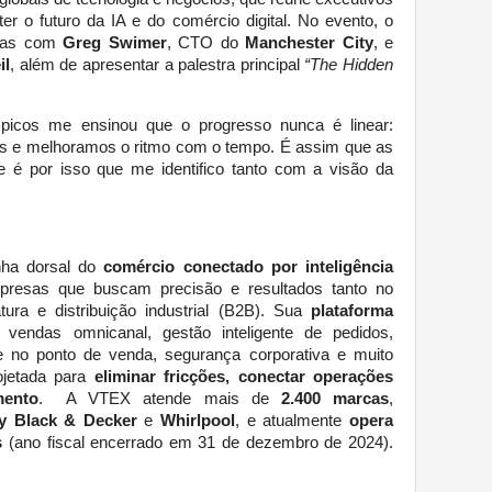
er o futuro da IA e do comércio digital. No evento, o
rsas com
Greg Swimer
, CTO do
Manchester City
, e
il
, além de apresentar a palestra principal
“The Hidden
picos me ensinou que o progresso nunca é linear:
 e melhoramos o ritmo com o tempo. É assim que as
é por isso que me identifico tanto com a visão da
ha dorsal do
comércio conectado por inteligência
mpresas que buscam precisão e resultados tanto no
ura e distribuição industrial (B2B). Sua
plataforma
vendas omnicanal, gestão inteligente de pedidos,
de no ponto de venda, segurança corporativa e muito
ojetada para
eliminar fricções, conectar operações
mento
. A VTEX atende mais de
2.400 marcas
,
ey Black & Decker
e
Whirlpool
, e atualmente
opera
s
(ano fiscal encerrado em 31 de dezembro de 2024).