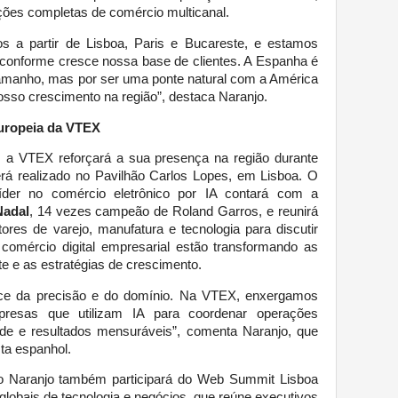
ões completas de comércio multicanal.
s a partir de Lisboa, Paris e Bucareste, e estamos
conforme cresce nossa base de clientes. A Espanha é
tamanho, mas por ser uma ponte natural com a América
osso crescimento na região”, destaca Naranjo.
europeia da VTEX
 a VTEX reforçará a sua presença na região durante
erá realizado no Pavilhão Carlos Lopes, em Lisboa. O
líder no comércio eletrônico por IA contará com a
Nadal
, 14 vezes campeão de Roland Garros, e reunirá
tores de varejo, manufatura e tecnologia para discutir
 o comércio digital empresarial estão transformando as
te e as estratégias de crescimento.
ce da precisão e do domínio. Na VTEX, enxergamos
esas que utilizam IA para coordenar operações
dade e resultados mensuráveis”, comenta Naranjo, que
ta espanhol.
go Naranjo também participará do Web Summit Lisboa
lobais de tecnologia e negócios, que reúne executivos