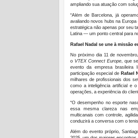
ampliando sua atuação com soluç
“Além de Barcelona, já operamo
avaliando novos hubs na Europa 
estratégica não apenas por seu 
Latina — um ponto central para n
Rafael Nadal se une à missão 
No próximo dia 11 de novembro,
o
VTEX Connect Europe
, que s
evento da empresa brasileira 
participação especial de
Rafael 
milhares de profissionais dos se
como a inteligência artificial e
operações, a experiência do clien
“O desempenho no esporte nas
essa mesma clareza nas empr
multicanais com controle, agili
conduzirá a conversa com o tenis
Além do evento próprio, Santia
2025, um dos maiores encontros g