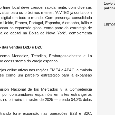
Envie 
 time local deve crescer rapidamente, com diversas
patri
evistas para os próximos meses: “A VTEX já conta com
o digital em todo o mundo. Com presença consolidada
 Unido, França, Portugal, Espanha, Alemanha, Itália e
LEITO
osta na expansão global como parte da estratégia de
ra de capital na Bolsa de Nova York”, complementa
o das vendas B2B e B2C
 como Mondelez, Tréndico, Embargosalobestia e La
 ao ecossistema do varejo espanhol.
jas online ativas nas regiões EMEA e APAC, a maioria
-se como um parceiro estratégico para a expansão
sión Nacional de los Mercados y la Competencia
 por consumidores espanhóis em sites estrangeiros
 no primeiro trimestre de 2025 — sendo 94,2% delas
trando forte expansão nas operações B2B e B2C,