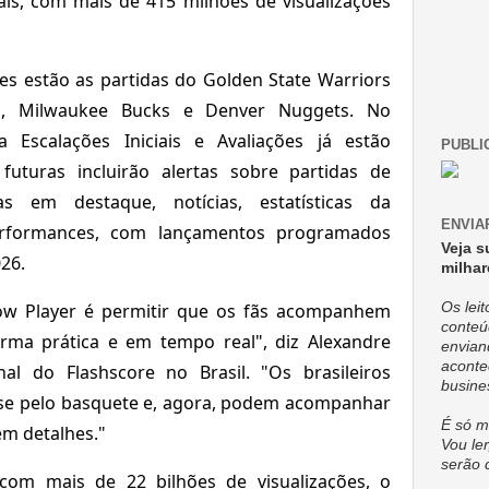
aís, com mais de 415 milhões de visualizações
es estão as partidas do Golden State Warriors
rs, Milwaukee Bucks e Denver Nuggets. No
a Escalações Iniciais e Avaliações já estão
PUBLI
 futuras incluirão alertas sobre partidas de
tas em destaque, notícias, estatísticas da
ENVIA
erformances, com lançamentos programados
Veja s
26.
milhar
low Player é permitir que os fãs acompanhem
Os lei
conteú
orma prática e em tempo real", diz Alexandre
envian
aconte
nal do Flashscore no Brasil. "Os brasileiros
busine
se pelo basquete e, agora, podem acompanhar
É só m
m detalhes."
Vou ler
serão 
 com mais de 22 bilhões de visualizações, o