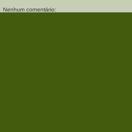
Nenhum comentário:
Postar um comentário
‹
›
Página inicial
Ver versão para a web