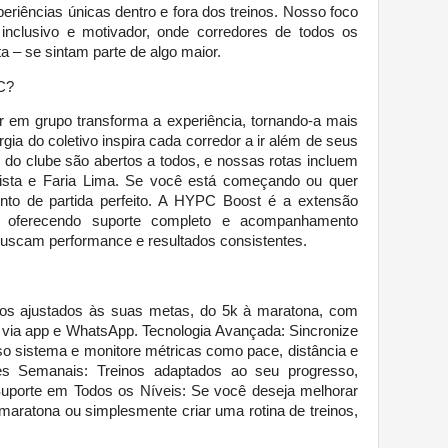
riências únicas dentro e fora dos treinos. Nosso foco
 inclusivo e motivador, onde corredores de todos os
ta – se sintam parte de algo maior.
C?
 em grupo transforma a experiência, tornando-a mais
rgia do coletivo inspira cada corredor a ir além de seus
os do clube são abertos a todos, e nossas rotas incluem
lista e Faria Lima. Se você está começando ou quer
to de partida perfeito. A HYPC Boost é a extensão
, oferecendo suporte completo e acompanhamento
buscam performance e resultados consistentes.
nos ajustados às suas metas, do 5k à maratona, com
s via app e WhatsApp. Tecnologia Avançada: Sincronize
so sistema e monitore métricas como pace, distância e
ões Semanais: Treinos adaptados ao seu progresso,
Suporte em Todos os Níveis: Se você deseja melhorar
aratona ou simplesmente criar uma rotina de treinos,