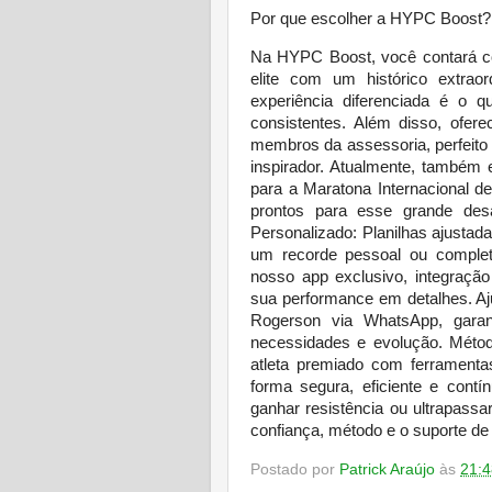
Por que escolher a HYPC Boost?
Na HYPC Boost, você contará co
elite com um histórico extra
experiência diferenciada é o q
consistentes. Além disso, ofe
membros da assessoria, perfeito
inspirador. Atualmente, também
para a Maratona Internacional 
prontos para esse grande des
Personalizado: Planilhas ajustad
um recorde pessoal ou comple
nosso app exclusivo, integraçã
sua performance em detalhes. Aj
Rogerson via WhatsApp, garan
necessidades e evolução. Métod
atleta premiado com ferramenta
forma segura, eficiente e contí
ganhar resistência ou ultrapas
confiança, método e o suporte de
Postado por
Patrick Araújo
às
21:4