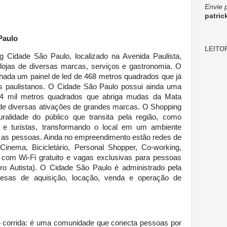
Envie 
patri
Paulo
LEITO
 Cidade São Paulo, localizado na Avenida Paulista,
lojas de diversas marcas, serviços e gastronomia. O
ada um painel de led de 468 metros quadrados que já
os paulistanos. O Cidade São Paulo possui ainda uma
,4 mil metros quadrados que abriga mudas da Mata
 de diversas ativações de grandes marcas. O Shopping
alidade do público que transita pela região, como
as e turistas, transformando o local em um ambiente
e as pessoas. Ainda no empreendimento estão redes de
inema, Bicicletário, Personal Shopper, Co-working,
r com Wi-Fi gratuito e vagas exclusivas para pessoas
o Autista). O Cidade São Paulo é administrado pela
esas de aquisição, locação, venda e operação de
corrida: é uma comunidade que conecta pessoas por