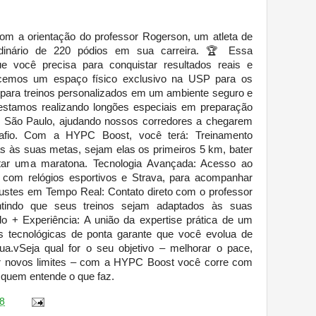
m a orientação do professor Rogerson, um atleta de
ordinário de 220 pódios em sua carreira. 🏆 Essa
ue você precisa para conquistar resultados reais e
recemos um espaço físico exclusivo na USP para os
 para treinos personalizados em um ambiente seguro e
 estamos realizando longões especiais em preparação
de São Paulo, ajudando nossos corredores a chegarem
afio. Com a HYPC Boost, você terá: Treinamento
as às suas metas, sejam elas os primeiros 5 km, bater
tar uma maratona. Tecnologia Avançada: Acesso ao
o com relógios esportivos e Strava, para acompanhar
ustes em Tempo Real: Contato direto com o professor
tindo que seus treinos sejam adaptados às suas
o + Experiência: A união da expertise prática de um
s tecnológicas de ponta garante que você evolua de
nua.vSeja qual for o seu objetivo – melhorar o pace,
sar novos limites – com a HYPC Boost você corre com
 quem entende o que faz.
8