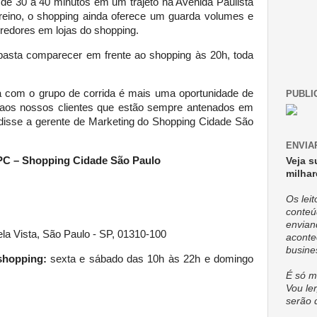
de 30 a 40 minutos em um trajeto na Avenida Paulista
treino, o shopping ainda oferece um guarda volumes e
redores em lojas do shopping.
, basta comparecer em frente ao shopping às 20h, toda
a com o grupo de corrida é mais uma oportunidade de
PUBLI
aos nossos clientes que estão sempre antenados em
 disse a gerente de Marketing do Shopping Cidade São
ENVIA
PC – Shopping Cidade São Paulo
Veja s
milhar
Os lei
conteú
envian
ela Vista, São Paulo - SP, 01310-100
aconte
busine
 shopping:
sexta e sábado das 10h às 22h e domingo
É só m
Vou ler
serão 