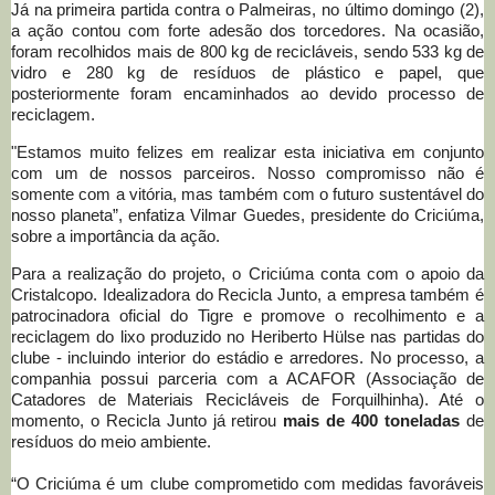
Já na primeira partida contra o Palmeiras, no último domingo (2),
a ação contou com forte adesão dos torcedores. Na ocasião,
foram recolhidos mais de 800 kg de recicláveis, sendo 533 kg de
vidro e 280 kg de resíduos de plástico e papel, que
posteriormente foram encaminhados ao devido processo de
reciclagem.
"Estamos muito felizes em realizar esta iniciativa em conjunto
com um de nossos parceiros. Nosso compromisso não é
somente com a vitória, mas também com o futuro sustentável do
nosso planeta”, enfatiza Vilmar Guedes, presidente do Criciúma,
sobre a importância da ação.
Para a realização do projeto, o Criciúma conta com o apoio da
Cristalcopo. Idealizadora do Recicla Junto, a empresa também é
patrocinadora oficial do Tigre e promove o recolhimento e a
reciclagem do lixo produzido no Heriberto Hülse nas partidas do
clube - incluindo interior do estádio e arredores. No processo, a
companhia possui parceria com a ACAFOR (Associação de
Catadores de Materiais Recicláveis de Forquilhinha). Até o
momento, o Recicla Junto já retirou
mais de 400 toneladas
de
resíduos do meio ambiente.
“O Criciúma é um clube comprometido com medidas favoráveis