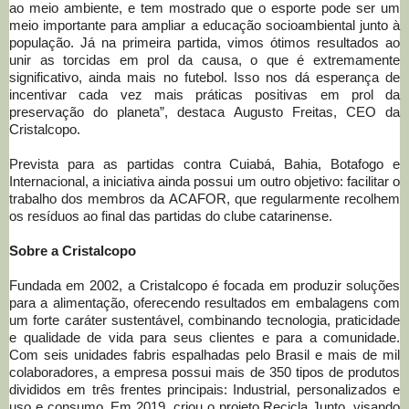
ao meio ambiente, e tem mostrado que o esporte pode ser um
meio importante para ampliar a educação socioambiental junto à
população. Já na primeira partida, vimos ótimos resultados ao
unir as torcidas em prol da causa, o que é extremamente
significativo, ainda mais no futebol. Isso nos dá esperança de
incentivar cada vez mais práticas positivas em prol da
preservação do planeta”, destaca Augusto Freitas, CEO da
Cristalcopo.
Prevista para as partidas contra Cuiabá, Bahia, Botafogo e
Internacional, a iniciativa ainda possui um outro objetivo: facilitar o
trabalho dos membros da ACAFOR, que regularmente recolhem
os resíduos ao final das partidas do clube catarinense.
Sobre a Cristalcopo
Fundada em 2002, a Cristalcopo é focada em produzir soluções
para a alimentação, oferecendo resultados em embalagens com
um forte caráter sustentável, combinando tecnologia, praticidade
e qualidade de vida para seus clientes e para a comunidade.
Com seis unidades fabris espalhadas pelo Brasil e mais de mil
colaboradores, a empresa possui mais de 350 tipos de produtos
divididos em três frentes principais: Industrial, personalizados e
uso e consumo. Em 2019, criou o projeto Recicla Junto, visando