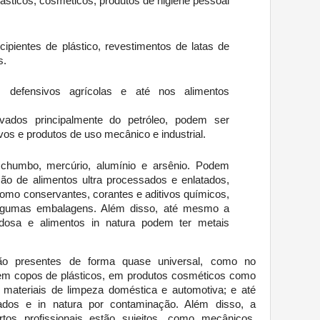
ásticos, cosméticos, produtos de higiene pessoal
cipientes de plástico, revestimentos de latas de
s.
m defensivos agrícolas e até nos alimentos
rivados principalmente do petróleo, podem ser
vos e produtos de uso mecânico e industrial.
chumbo, mercúrio, alumínio e arsênio. Podem
ção de alimentos ultra processados e enlatados,
omo conservantes, corantes e aditivos químicos,
gumas embalagens. Além disso, até mesmo a
dosa e alimentos in natura podem ter metais
ão presentes de forma quase universal, como no
m copos de plásticos, em produtos cosméticos como
materiais de limpeza doméstica e automotiva; e até
os e in natura por contaminação. Além disso, a
tos profissionais estão sujeitos, como mecânicos,