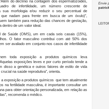
“Além do declínio na contagem dos espermatozoides,
Envie 
adro de infertilidade, um número crescente de
patri
a sua morfologia e/ou reduzir o seu percentual de
es que nadam para frente em busca de um óvulo)”,
ibuem também para redução das chances de gestação,
LEITO
dentro de um valor ideal.
l de Saúde (OMS), um em cada seis casais (15%),
filhos. O fator masculino contribui com até 50% dos
m ser avaliado em conjunto nos casos de infertilidade
 nem toda exposição a produtos químicos leva
 “Aquelas exposições leves e por curto período tende a
m disso a genética e outros fatores de estilo de vida
cial na saúde reprodutiva”, orienta.
 a exposição a produtos químicos que tem atualmente
os na fertilidade masculina, é importante consultar um
na para obter orientação personalizada, em relação as
as”, recomenda o médico.