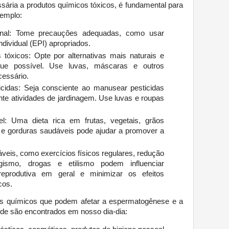
sária a produtos químicos tóxicos, é fundamental para
xemplo:
ional: Tome precauções adequadas, como usar
dividual (EPI) apropriados.
 tóxicos: Opte por alternativas mais naturais e
ue possível. Use luvas, máscaras e outros
cessário.
icidas: Seja consciente ao manusear pesticidas
nte atividades de jardinagem. Use luvas e roupas
l: Uma dieta rica em frutas, vegetais, grãos
s e gorduras saudáveis pode ajudar a promover a
áveis, como exercícios físicos regulares, redução
agismo, drogas e etilismo podem influenciar
reprodutiva em geral e minimizar os efeitos
icos.
tos químicos que podem afetar a espermatogênese e a
nde são encontrados em nosso dia-dia: