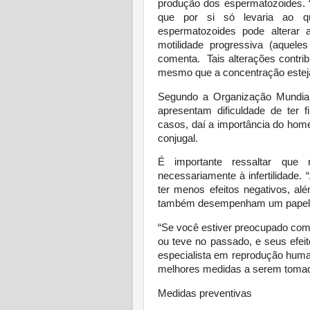
produção dos espermatozoides. 
que por si só levaria ao qu
espermatozoides pode alterar 
motilidade progressiva (aquel
comenta. Tais alterações contr
mesmo que a concentração esteja 
Segundo a Organização Mundia
apresentam dificuldade de ter 
casos, daí a importância do home
conjugal.
É importante ressaltar que
necessariamente à infertilidade.
ter menos efeitos negativos, alé
também desempenham um papel cru
“Se você estiver preocupado com
ou teve no passado, e seus efeit
especialista em reprodução huma
melhores medidas a serem tomad
Medidas preventivas