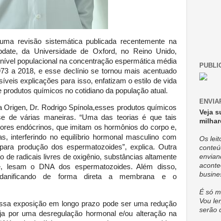
ma revisão sistemática publicada recentemente na
date, da Universidade de Oxford, no Reino Unido,
 nível populacional na concentração espermática média
PUBLI
73 a 2018, e esse declínio se tornou mais acentuado
veis explicações para isso, enfatizam o estilo de vida
 produtos químicos no cotidiano da população atual.
ENVIA
a Origen, Dr. Rodrigo Spínola,esses produtos químicos
Veja s
e de várias maneiras. “Uma das teorias é que tais
milhar
res endócrinos, que imitam os hormônios do corpo e,
s, interferindo no equilíbrio hormonal masculino com
Os lei
 para produção dos espermatozoides”, explica. Outra
conteú
envian
 de radicais livres de oxigênio, substâncias altamente
aconte
se, lesam o DNA dos espermatozoides. Além disso,
busine
 danificando de forma direta a membrana e o
É só m
Vou ler
essa exposição em longo prazo pode ser uma redução
serão 
eja por uma desregulação hormonal e/ou alteração na