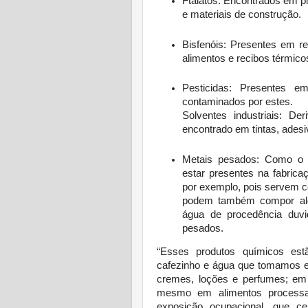
Ftalatos: Encontrados em pl
e materiais de construção.
Bisfenóis: Presentes em re
alimentos e recibos térmico
Pesticidas: Presentes e
contaminados por estes.
Solventes industriais: De
encontrado em tintas, adesi
Metais pesados: Como o 
estar presentes na fabrica
por exemplo, pois servem c
podem também compor al
água de procedência duvi
pesados.
“Esses produtos químicos est
cafezinho e água que tomamos e
cremes, loções e perfumes; em 
mesmo em alimentos processad
exposição ocupacional, que cer