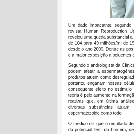
Um dado impactante, segundo u
revista Human Reproduction Up
revelou uma queda substancial a
de 104 para 49 milhões/ml de 19
desde o ano 2000. Dentre as possí
e a maior exposição a poluentes e
Segundo o andrologista da Clínic
podem afetar a espermatogênes
produtos atuem como desregulado
portanto, enganam nossas célula
consequente efeito no estímulo
teoria é pelo aumento na formação
reativas que, em última análi
diversas substâncias atuam
espermatozoide como todo.
O médico diz que o resultado d
do potencial fértil do homem, s