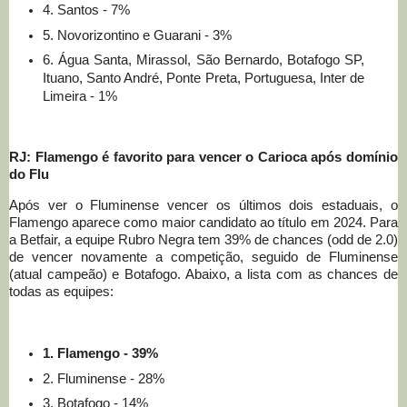
4. Santos - 7%
5. Novorizontino e Guarani - 3%
6. Água Santa, Mirassol, São Bernardo, Botafogo SP,
Ituano, Santo André, Ponte Preta, Portuguesa, Inter de
Limeira - 1%
RJ: Flamengo é favorito para vencer o Carioca após domínio
do Flu
Após ver o Fluminense vencer os últimos dois estaduais, o
Flamengo aparece como maior candidato ao título em 2024. Para
a Betfair, a equipe Rubro Negra tem 39% de chances (odd de 2.0)
de vencer novamente a competição, seguido de Fluminense
(atual campeão) e Botafogo. Abaixo, a lista com as chances de
todas as equipes:
1. Flamengo - 39%
2. Fluminense - 28%
3. Botafogo - 14%