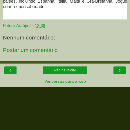
países, incluindo Espanha, Itália, Malta e Grã-Bretanha. Jogue
com responsabilidade.
Patrick Araújo
às
13:38
Nenhum comentário:
Postar um comentário
‹
›
Página inicial
Ver versão para a web