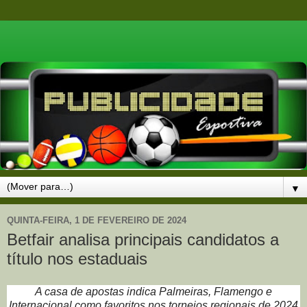
▼
QUINTA-FEIRA, 1 DE FEVEREIRO DE 2024
Betfair analisa principais candidatos a
título nos estaduais
A casa de apostas indica Palmeiras, Flamengo e
Internacional como favoritos nos torneios regionais de 2024