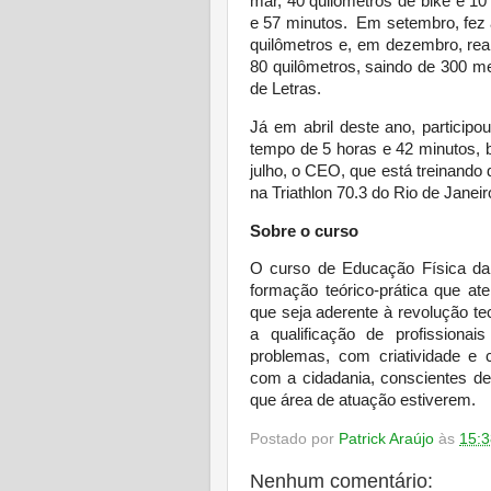
mar, 40 quilômetros de bike e 10
e 57 minutos. Em setembro, fez 
quilômetros e, em dezembro, rea
80 quilômetros, saindo de 300 me
de Letras.
Já em abril deste ano, participo
tempo de 5 horas e 42 minutos, 
julho, o CEO, que está treinando 
na Triathlon 70.3 do Rio de Janeir
Sobre o curso
O curso de Educação Física da 
formação teórico-prática que at
que seja aderente à revolução te
a qualificação de profissiona
problemas, com criatividade e
com a cidadania, conscientes de
que área de atuação estiverem.
Postado por
Patrick Araújo
às
15:3
Nenhum comentário: