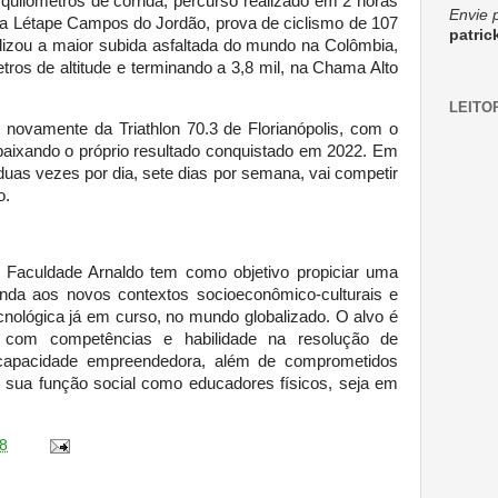
 quilômetros de corrida, percurso realizado em 2 horas
Envie 
a Létape Campos do Jordão, prova de ciclismo de 107
patri
lizou a maior subida asfaltada do mundo na Colômbia,
tros de altitude e terminando a 3,8 mil, na Chama Alto
LEITO
u novamente da Triathlon 70.3 de Florianópolis, com o
baixando o próprio resultado conquistado em 2022. Em
duas vezes por dia, sete dias por semana, vai competir
o.
Faculdade Arnaldo tem como objetivo propiciar uma
enda aos novos contextos socioeconômico-culturais e
cnológica já em curso, no mundo globalizado. O alvo é
is com competências e habilidade na resolução de
 capacidade empreendedora, além de comprometidos
 sua função social como educadores físicos, seja em
8