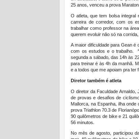
25 anos, venceu a prova Maratona
O atleta, que tem bolsa integral 
carreira de corredor, com os e
trabalhar como professor na área
querem evoluir não só na corrida,
A maior dificuldade para Gean é 
com os estudos e o trabalho. 
segunda a sábado, das 14h às 22
para treinar é às 4h da manhã. 
e a todos que me apoiam pra ter f
Diretor também é atleta
O diretor da Faculdade Arnaldo, 
de provas e desafios de ciclism
Mallorca, na Espanha, ilha onde 
prova Triathlon 70.3 de Florianóp
90 quilômetros de bike e 21 quil
56 minutos.
No mês de agosto, participou da