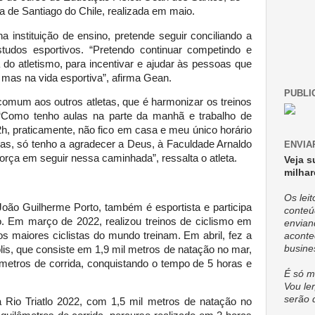
 de Santiago do Chile, realizada em maio.
na instituição de ensino, pretende seguir conciliando a
studos esportivos. “Pretendo continuar competindo e
 do atletismo, para incentivar e ajudar às pessoas que
 mas na vida esportiva”, afirma Gean.
PUBLI
comum aos outros atletas, que é harmonizar os treinos
“Como tenho aulas na parte da manhã e trabalho de
h, praticamente, não fico em casa e meu único horário
Mas, só tenho a agradecer a Deus, à Faculdade Arnaldo
ENVIA
orça em seguir nessa caminhada”, ressalta o atleta.
Veja s
milhar
Os lei
João Guilherme Porto, também é esportista e participa
conteú
o. Em março de 2022, realizou treinos de ciclismo em
envian
os maiores ciclistas do mundo treinam. Em abril, fez a
aconte
busine
olis, que consiste em 1,9 mil metros de natação no mar,
ômetros de corrida, conquistando o tempo de 5 horas e
É só m
Vou ler
serão 
 Rio Triatlo 2022, com 1,5 mil metros de natação no