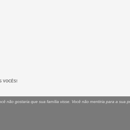
S VOCÊS!
ê não gostaria que sua família visse. Você não mentiria para a sua p