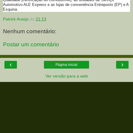
Automotivo ALE Express e as lojas de conveniência Entreposto (EP) e A
Esquina.
Patrick Araújo
às
21:13
Nenhum comentário:
Postar um comentário
‹
›
Página inicial
Ver versão para a web