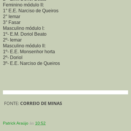
Feminino módulo II:
1° E.E. Narciso de Queiros
2° Iemar
3° Fasar
Masculino módulo I:
1º- E.M. Doriol Beato
2º- Iemar
Masculino módulo II:
1º- E.E. Monsenhor horta
2º- Doriol
3º- E.E. Narciso de Queiros
FONTE:
CORREIO DE MINAS
Patrick Araújo
às
10:52