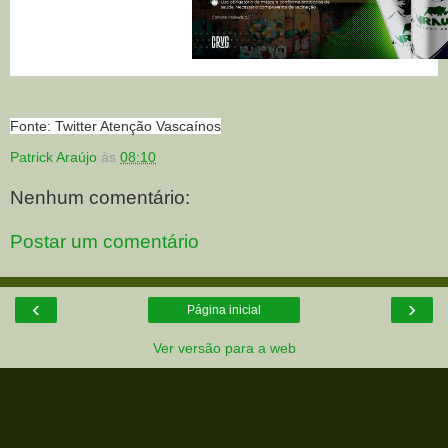
Fonte: Twitter Atenção Vascaínos
Patrick Araújo
às
08:10
Nenhum comentário:
Postar um comentário
‹
›
Página inicial
Ver versão para a web