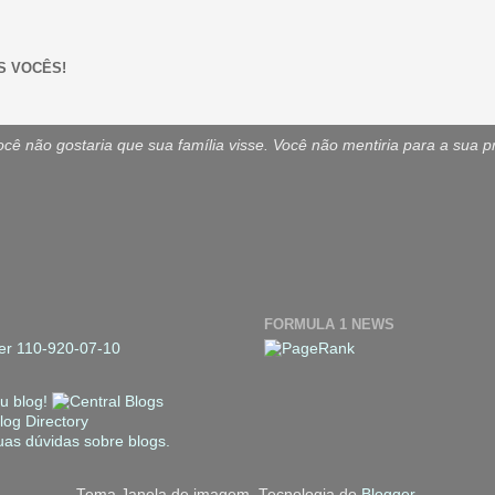
S VOCÊS!
ê não gostaria que sua família visse. Você não mentiria para a sua p
FORMULA 1 NEWS
Tema Janela de imagem. Tecnologia do
Blogger
.