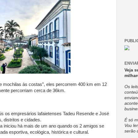
PUBLI
ENVIA
Veja s
milhar
 e mochilas às costas”, eles percorrem 400 km em 12
Os lei
amente percorriam cerca de 36km.
conteú
envian
aconte
busine
ais os empresários lafaietenses Tadeu Resende e José
, distritos e cidades.
É só m
Vou ler
 iniciou há mais de um ano quando os 2 amigos se
serão 
da esportiva, ecológica, histórica e cultural.