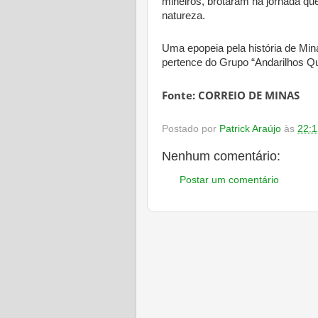
mineiros, brotaram na jornada q
natureza.
Uma epopeia pela história de Mina
pertence do Grupo “Andarilhos Qu
Fonte: CORREIO DE MINAS
Postado por
Patrick Araújo
às
22:1
Nenhum comentário:
Postar um comentário