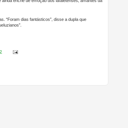
ue ainda enche de emoção dos lafaietenses, amantes da
s. “Foram dias fantásticos”, disse a dupla que
eluzianos”.
2