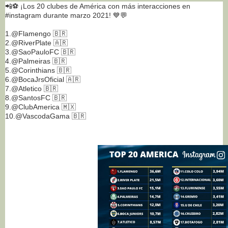
📲⚽ ¡Los 20 clubes de América con más interacciones en
#instagram durante marzo 2021! 💙💬
1.@Flamengo 🇧🇷
2.@RiverPlate 🇦🇷
3.@SaoPauloFC 🇧🇷
4.@Palmeiras 🇧🇷
5.@Corinthians 🇧🇷
6.@BocaJrsOficial 🇦🇷
7.@Atletico 🇧🇷
8.@SantosFC 🇧🇷
9.@ClubAmerica 🇲🇽
10.@VascodaGama 🇧🇷