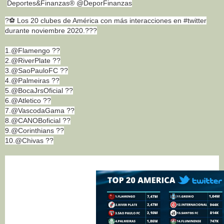
Deportes&Finanzas® @DeporFinanzas
?⚽ Los 20 clubes de América con más interacciones en #twitter
durante noviembre 2020.???
1.@Flamengo ??
2.@RiverPlate ??
3.@SaoPauloFC ??
4.@Palmeiras ??
5.@BocaJrsOficial ??
6.@Atletico ??
7.@VascodaGama ??
8.@CANOBoficial ??
9.@Corinthians ??
10.@Chivas ??