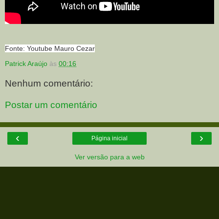
Fonte: Youtube Mauro Cezar
Patrick Araújo
às
00:16
Nenhum comentário:
Postar um comentário
‹
›
Página inicial
Ver versão para a web