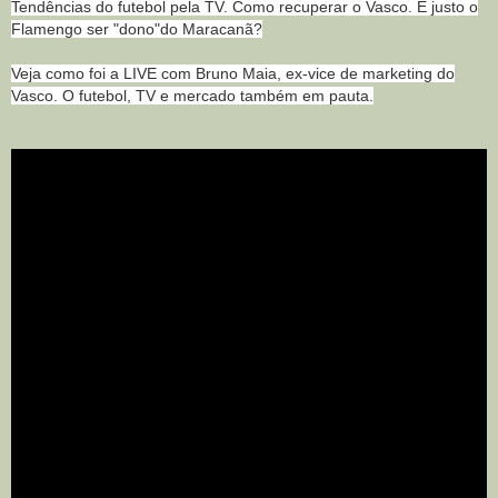
Tendências do futebol pela TV. Como recuperar o Vasco. É justo o
Flamengo ser "dono"do Maracanã?
Veja como foi a LIVE com Bruno Maia, ex-vice de marketing do
Vasco. O futebol, TV e mercado também em pauta.