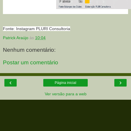
Fonte: Instagram PLURI Consultoria
Patrick Araújo
às
10:04
Nenhum comentário:
Postar um comentário
‹
›
Página inicial
Ver versão para a web