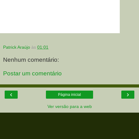
Patrick Araújo
às
01:01
Nenhum comentário:
Postar um comentário
‹
›
Página inicial
Ver versão para a web