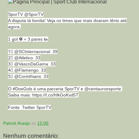
SporTV @SporTV
A disputa tá bonita! Veja os times que mais doaram tênis até
agora.
1 gol ⚽ = 3 pares 👟
1⃣ @SCInternacional: 39
2⃣ @Atletico: 33
3⃣ @VascoDaGama: 33
4⃣ @Flamengo: 33
5⃣ @Corinthians: 33
O #DoeGols é uma parceria SporTV e @centauroesporte.
Saiba mais: https://t.co/hfkGoKvd5T
Fonte: Twitter SporTV
Patrick Araújo
às
12:00
Nenhum comentário: