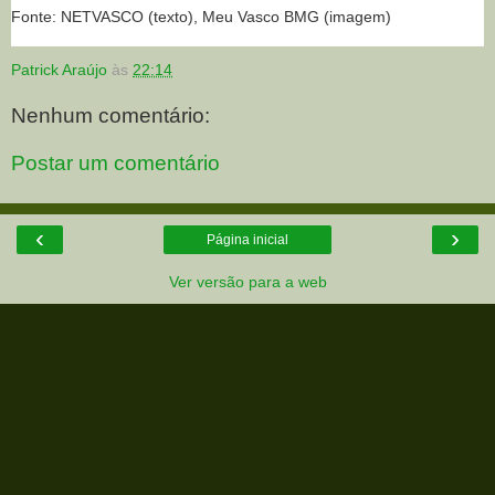
Fonte: NETVASCO (texto), Meu Vasco BMG (imagem)
Patrick Araújo
às
22:14
Nenhum comentário:
Postar um comentário
‹
›
Página inicial
Ver versão para a web