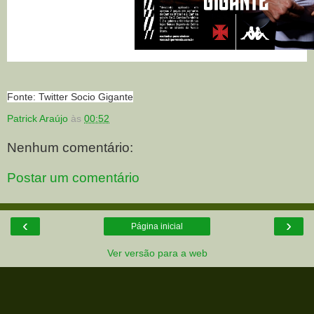
Fonte: Twitter Socio Gigante
Patrick Araújo
às
00:52
Nenhum comentário:
Postar um comentário
‹
›
Página inicial
Ver versão para a web