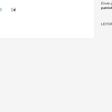
Envie 
patri
3
LEITO