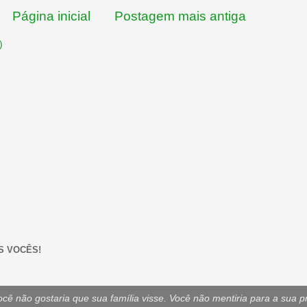
Página inicial
Postagem mais antiga
)
S VOCÊS!
ê não gostaria que sua família visse. Você não mentiria para a sua p