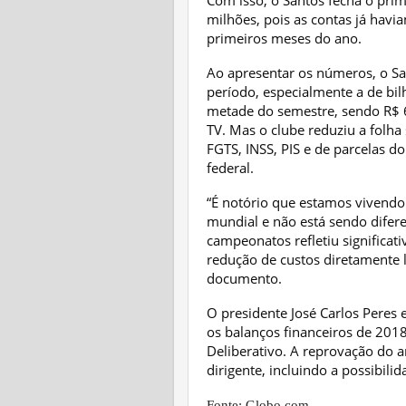
Com isso, o Santos fecha o prim
milhões, pois as contas já havi
primeiros meses do ano.
Ao apresentar os números, o Sa
período, especialmente a de bil
metade do semestre, sendo R$ 6
TV. Mas o clube reduziu a folha
FGTS, INSS, PIS e de parcelas d
federal.
“É notório que estamos vivend
mundial e não está sendo difere
campeonatos refletiu significa
redução de custos diretamente l
documento.
O presidente José Carlos Peres
os balanços financeiros de 2018
Deliberativo. A reprovação do a
dirigente, incluindo a possibil
Fonte: Globo.com