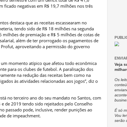
eiro semestre com um déficit total de R$ 41,6
am ficado negativas em R$ 19,7 milhões nos três
ntos destaca que as receitas escassearam no
heteria, tendo sido de R$ 18 milhões na segunda
 milhões de premiação e R$ 5 milhões de cotas de
PUBLI
 salarial, além de ter prorrogado os pagamentos de
o Profut, aproveitando a permissão do governo
ENVIA
o um momento atípico que afetou todo econômica
Veja s
nte para os clubes de futebol. A paralisação dos
milhar
tivamente na redução das receitas bem como na
Os lei
igados às atividades relacionadas aos jogos”, diz o
conteú
envian
aconte
 está no terceiro ano do seu mandato no Santos, com
busine
 e de 2019 tendo sido rejeitados pelo Conselho
no passado pode, inclusive, render punições ao
É só m
idade de impeachment.
Vou ler
serão 