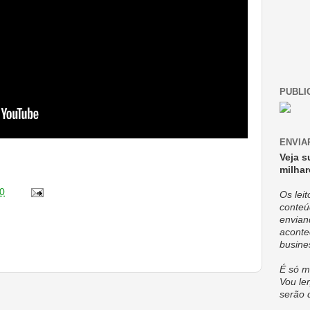
PUBLI
ENVIA
Veja s
milhar
0
Os lei
conteú
envian
aconte
busine
É só m
Vou ler
serão 