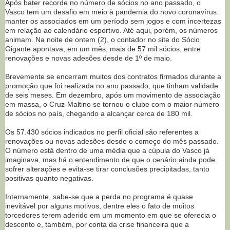
Após bater recorde no número de sócios no ano passado, o
Vasco tem um desafio em meio à pandemia do novo coronavírus:
manter os associados em um período sem jogos e com incertezas
em relação ao calendário esportivo. Até aqui, porém, os números
animam. Na noite de ontem (2), o contador no site do Sócio
Gigante apontava, em um mês, mais de 57 mil sócios, entre
renovações e novas adesões desde de 1º de maio.
Brevemente se encerram muitos dos contratos firmados durante a
promoção que foi realizada no ano passado, que tinham validade
de seis meses. Em dezembro, após um movimento de associação
em massa, o Cruz-Maltino se tornou o clube com o maior número
de sócios no país, chegando a alcançar cerca de 180 mil.
Os 57.430 sócios indicados no perfil oficial são referentes a
renovações ou novas adesões desde o começo do mês passado.
O número está dentro de uma média que a cúpula do Vasco já
imaginava, mas há o entendimento de que o cenário ainda pode
sofrer alterações e evita-se tirar conclusões precipitadas, tanto
positivas quanto negativas.
Internamente, sabe-se que a perda no programa é quase
inevitável por alguns motivos, dentre eles o fato de muitos
torcedores terem aderido em um momento em que se oferecia o
desconto e, também, por conta da crise financeira que a