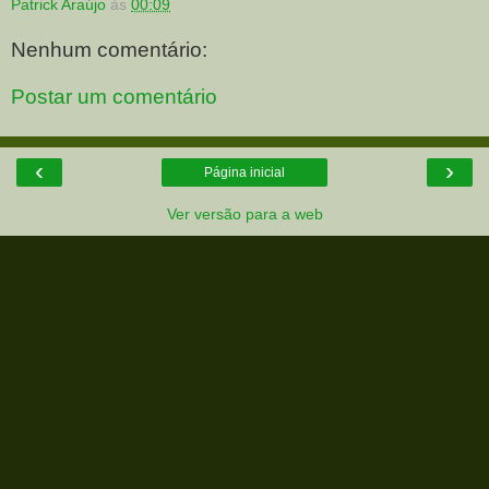
Patrick Araújo
às
00:09
Nenhum comentário:
Postar um comentário
‹
›
Página inicial
Ver versão para a web