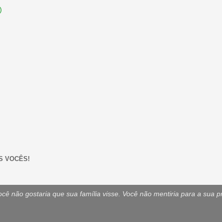
)
S VOCÊS!
ê não gostaria que sua família visse. Você não mentiria para a sua p