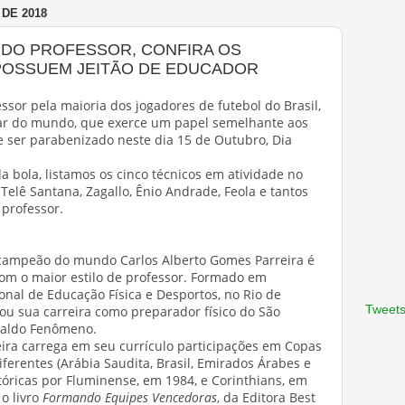
DE 2018
 DO PROFESSOR, CONFIRA OS
POSSUEM JEITÃO DE EDUCADOR
or pela maioria dos jogadores de futebol do Brasil,
lar do mundo, que exerce um papel semelhante aos
ser parabenizado neste dia 15 de Outubro, Dia
 bola, listamos os cinco técnicos em atividade no
 Telê Santana, Zagallo, Ênio Andrade, Feola e tantos
 professor.
racampeão do mundo Carlos Alberto Gomes Parreira é
com o maior estilo de professor. Formado em
onal de Educação Física e Desportos, no Rio de
Tweets
çou sua carreira como preparador físico do São
onaldo Fenômeno.
eira carrega em seu currículo participações em Copas
ferentes (Arábia Saudita, Brasil, Emirados Árabes e
tóricas por Fluminense, em 1984, e Corinthians, em
o livro
Formando Equipes Vencedoras
, da Editora Best