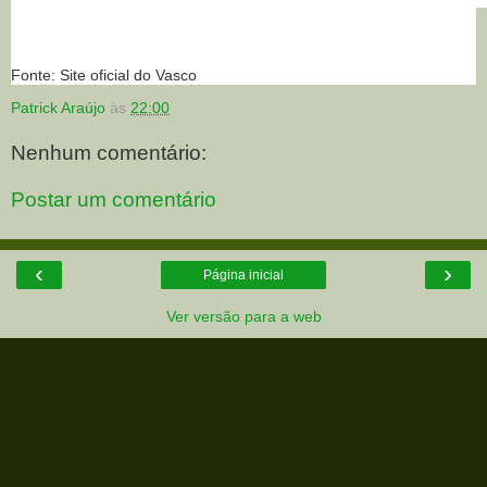
Fonte: Site oficial do Vasco
Patrick Araújo
às
22:00
Nenhum comentário:
Postar um comentário
‹
›
Página inicial
Ver versão para a web