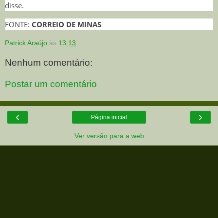
disse.
FONTE:
CORREIO DE MINAS
Patrick Araújo
às
13:13
Nenhum comentário:
Postar um comentário
‹
›
Página inicial
Ver versão para a web