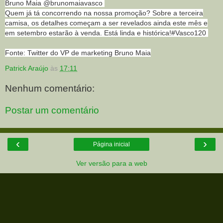
Bruno Maia @brunomaiavasco
Quem já tá concorrendo na nossa promoção? Sobre a terceira
camisa, os detalhes começam a ser revelados ainda este mês e
em setembro estarão à venda. Está linda e histórica!#Vasco120
Fonte: Twitter do VP de marketing Bruno Maia
Patrick Araújo
às
17:11
Nenhum comentário:
Postar um comentário
‹
›
Página inicial
Ver versão para a web