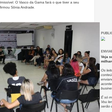
dmissível. O Vasco da Gama fará o que tiver a seu
 afirmou Sônia Andrade.
PUBLI
ENVIA
Veja s
milhar
Os lei
conteú
envian
aconte
busine
É só m
Vou ler
serão 