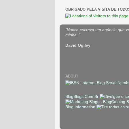
OBRIGADO PELA VISITA DE TODO
"Nunca escreva um anúncio que voc
minha. "
David Ogilvy
ABOUT
BlogBlogs.Com.Br
Blog Information