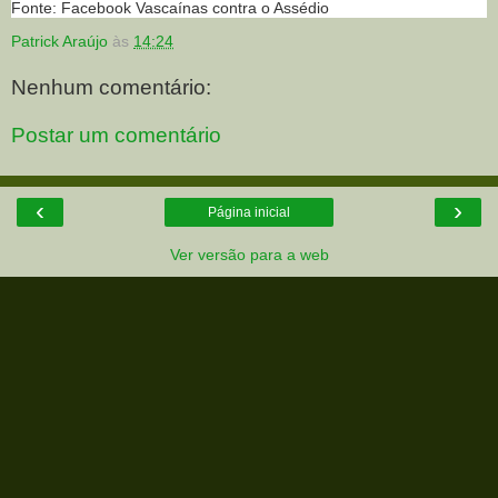
Fonte: Facebook Vascaínas contra o Assédio
Patrick Araújo
às
14:24
Nenhum comentário:
Postar um comentário
‹
›
Página inicial
Ver versão para a web