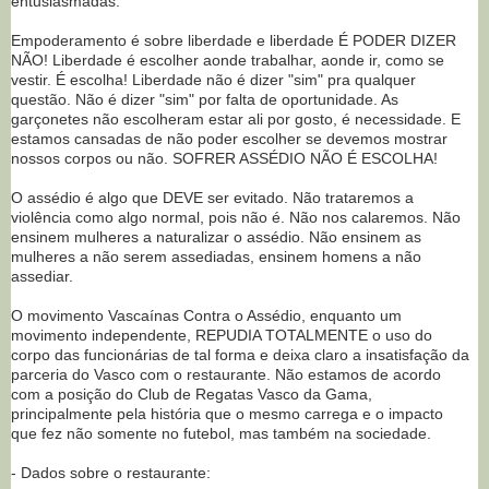
entusiasmadas.
Empoderamento é sobre liberdade e liberdade É PODER DIZER
NÃO! Liberdade é escolher aonde trabalhar, aonde ir, como se
vestir. É escolha! Liberdade não é dizer "sim" pra qualquer
questão. Não é dizer "sim" por falta de oportunidade. As
garçonetes não escolheram estar ali por gosto, é necessidade. E
estamos cansadas de não poder escolher se devemos mostrar
nossos corpos ou não. SOFRER ASSÉDIO NÃO É ESCOLHA!
O assédio é algo que DEVE ser evitado. Não trataremos a
violência como algo normal, pois não é. Não nos calaremos. Não
ensinem mulheres a naturalizar o assédio. Não ensinem as
mulheres a não serem assediadas, ensinem homens a não
assediar.
O movimento Vascaínas Contra o Assédio, enquanto um
movimento independente, REPUDIA TOTALMENTE o uso do
corpo das funcionárias de tal forma e deixa claro a insatisfação da
parceria do Vasco com o restaurante. Não estamos de acordo
com a posição do Club de Regatas Vasco da Gama,
principalmente pela história que o mesmo carrega e o impacto
que fez não somente no futebol, mas também na sociedade.
- Dados sobre o restaurante: