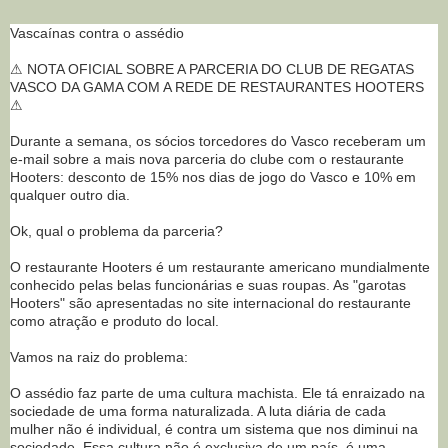
Vascaínas contra o assédio
⚠ NOTA OFICIAL SOBRE A PARCERIA DO CLUB DE REGATAS
VASCO DA GAMA COM A REDE DE RESTAURANTES HOOTERS
⚠
Durante a semana, os sócios torcedores do Vasco receberam um
e-mail sobre a mais nova parceria do clube com o restaurante
Hooters: desconto de 15% nos dias de jogo do Vasco e 10% em
qualquer outro dia.
Ok, qual o problema da parceria?
O restaurante Hooters é um restaurante americano mundialmente
conhecido pelas belas funcionárias e suas roupas. As "garotas
Hooters" são apresentadas no site internacional do restaurante
como atração e produto do local.
Vamos na raiz do problema:
O assédio faz parte de uma cultura machista. Ele tá enraizado na
sociedade de uma forma naturalizada. A luta diária de cada
mulher não é individual, é contra um sistema que nos diminui na
sociedade. Essa cultura não é exclusiva de um país, é uma