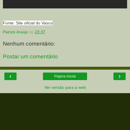
Fonte: Site oficial do Vasco
Patrick Araújo
às
23:37
Nenhum comentário:
Postar um comentário
‹
›
Página inicial
Ver versão para a web