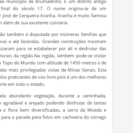
o município de Brumadinho. É um distrito antigo
 final do século 17. O nome origina-se de um
or José de Cerqueira Aranha. Aranha é muito famosa
n além de sua excelente culinária.
egião também é disputada por inúmeras famílias que
caras e até fazendas. Grandes construções mostram
zaram para se estabelecer por ali e desfrutar das
aturais da região.Na região, também pode-se visitar
Topo do Mundo com altitude de 1450 metros e de
s mais privilegiadas vistas de Minas Gerais. Esta
os praticantes de voo livre pois é um dos melhores
orte em todo o estado.
la abundante vegetação, durante a caminhada,
agradável e arejado podendo desfrutar de tantas
a e flora bem diversificadas, a serra da Moeda e
para a parada para fotos em cachoeira do córrego