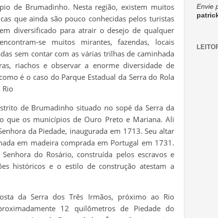
ípio de Brumadinho. Nesta região, existem muitos
Envie 
patri
ticas que ainda são pouco conhecidas pelos turistas
m diversificado para atrair o desejo de qualquer
 encontram-se muitos mirantes, fazendas, locais
LEITO
sadas sem contar com as várias trilhas de caminhada
ras, riachos e observar a enorme diversidade de
como é o caso do Parque Estadual da Serra do Rola
 Rio
strito de Brumadinho situado no sopé da Serra da
go que os municípios de Ouro Preto e Mariana. Ali
Senhora da Piedade, inaugurada em 1713. Seu altar
hada em madeira comprada em Portugal em 1731.
Senhora do Rosário, construída pelos escravos e
ões históricos e o estilo de construção atestam a
costa da Serra dos Três Irmãos, próximo ao Rio
aproximadamente 12 quilômetros de Piedade do