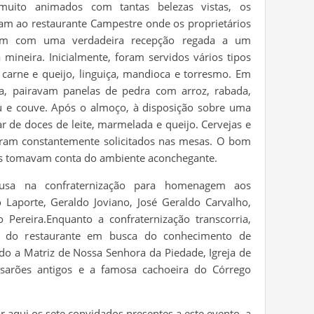
uito animados com tantas belezas vistas, os
am ao restaurante Campestre onde os proprietários
am com uma verdadeira recepção regada a um
a mineira. Inicialmente, foram servidos vários tipos
 carne e queijo, linguiça, mandioca e torresmo. Em
ha, pairavam panelas de pedra com arroz, rabada,
u e couve. Após o almoço, à disposição sobre uma
ar de doces de leite, marmelada e queijo. Cervejas e
eram constantemente solicitados nas mesas. O bom
as tomavam conta do ambiente aconchegante.
sa na confraternização para homenagem aos
 Laporte, Geraldo Joviano, José Geraldo Carvalho,
o Pereira.Enquanto a confraternização transcorria,
m do restaurante em busca do conhecimento de
tando a Matriz de Nossa Senhora da Piedade, Igreja de
sarões antigos e a famosa cachoeira do Córrego
r aqui os sete convidados presentes a este evento, a