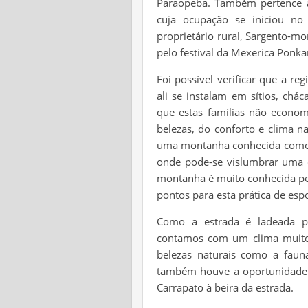
Paraopeba. Também pertence a
cuja ocupação se iniciou no
proprietário rural, Sargento-m
pelo festival da Mexerica Ponka
Foi possível verificar que a r
ali se instalam em sítios, chá
que estas famílias não economi
belezas, do conforto e clima n
uma montanha conhecida como 
onde pode-se vislumbrar uma da
montanha é muito conhecida pel
pontos para esta prática de esp
Como a estrada é ladeada pe
contamos com um clima muito 
belezas naturais como a faun
também houve a oportunidade 
Carrapato à beira da estrada.