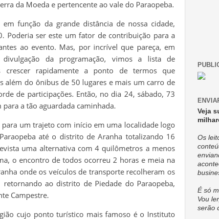
 Serra da Moeda e pertencente ao vale do Paraopeba.
em função da grande distância de nossa cidade,
. Poderia ser este um fator de contribuição para a
antes ao evento. Mas, por incrível que pareça, em
divulgação da programação, vimos a lista de
PUBLI
es crescer rapidamente a ponto de termos que
s além do ônibus de 50 lugares e mais um carro de
orde de participações. Então, no dia 24, sábado, 73
ENVIA
m para a tão aguardada caminhada.
Veja s
milhar
para um trajeto com início em uma localidade logo
Paraopeba até o distrito de Aranha totalizando 16
Os lei
conteú
revista uma alternativa com 4 quilômetros a menos
envian
a, o encontro de todos ocorreu 2 horas e meia na
aconte
Aranha onde os veículos de transporte recolheram os
busine
, retornando ao distrito de Piedade do Paraopeba,
É só m
nte Campestre.
Vou ler
serão 
ão cujo ponto turístico mais famoso é o Instituto