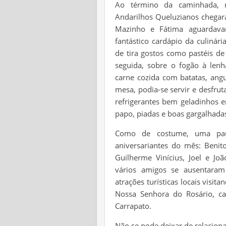
Ao término da caminhada, m
Andarilhos Queluzianos chegar
Mazinho e Fátima aguardav
fantástico cardápio da culinári
de tira gostos como pastéis de
seguida, sobre o fogão à len
carne cozida com batatas, ang
mesa, podia-se servir e desfrut
refrigerantes bem geladinhos 
papo, piadas e boas gargalhad
Como de costume, uma pau
aniversariantes do mês: Benito
Guilherme Vinícius, Joel e Joã
vários amigos se ausentara
atrações turísticas locais visi
Nossa Senhora do Rosário, ca
Carrapato.
Não se pode deixar de relaciona