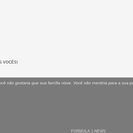
S VOCÊS!
ê não gostaria que sua família visse. Você não mentiria para a sua p
FORMULA 1 NEWS