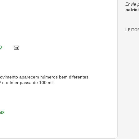
Envie 
patri
LEITO
0
 Movimento aparecem números bem diferentes,
º e o Inter passa de 100 mil.
:48