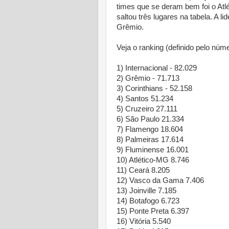
times que se deram bem foi o At
saltou três lugares na tabela. A l
Grêmio.
Veja o ranking (definido pelo núm
1) Internacional - 82.029
2) Grêmio - 71.713
3) Corinthians - 52.158
4) Santos 51.234
5) Cruzeiro 27.111
6) São Paulo 21.334
7) Flamengo 18.604
8) Palmeiras 17.614
9) Fluminense 16.001
10) Atlético-MG 8.746
11) Ceará 8.205
12) Vasco da Gama 7.406
13) Joinville 7.185
14) Botafogo 6.723
15) Ponte Preta 6.397
16) Vitória 5.540