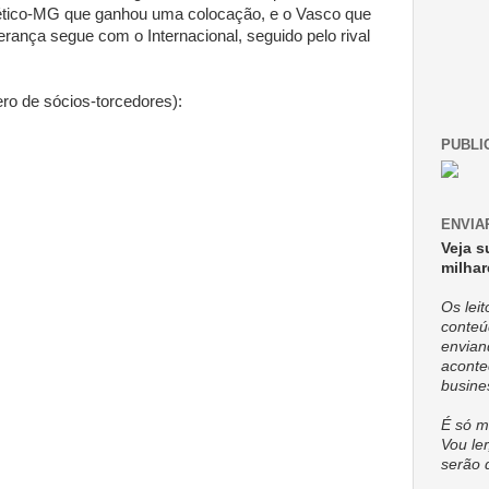
lético-MG que ganhou uma colocação, e o Vasco que
iderança segue com o Internacional, seguido pelo rival
ero de sócios-torcedores):
PUBLI
ENVIA
Veja s
milhar
Os lei
conteú
envian
aconte
busine
É só m
Vou ler
serão 