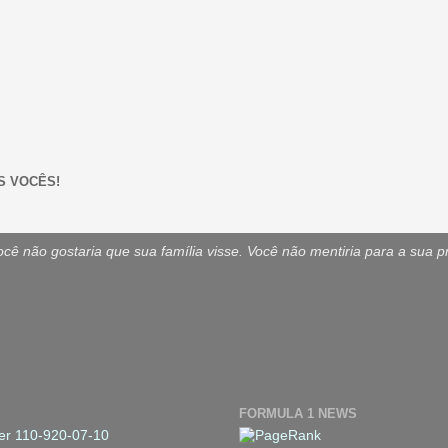
S VOCÊS!
ê não gostaria que sua família visse. Você não mentiria para a sua p
FORMULA 1 NEWS