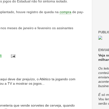
os jogos do Estadual não foi sintoma isolado.
implantado, houve registro de queda na
compra
de pay-
nos meses de janeiro e fevereiro os assinantes
PUBLI
ENVIA
Veja s
8
milhar
Os lei
conteú
envian
qui deve dar prejuízo, o Atlético ta jogando com
aconte
zou a TV a mostrar os jogos...
busine
É só m
Vou ler
serão 
rveteria que vende sorvetes de cerveja, quando