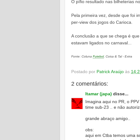
O pífio resultado nas bilheterias n
Pela primeira vez, desde que foi 
per-view dos jogos do Carioca.
A conclusão a que se chega é que 
estavam ligados no carnaval...
Fonte: Coluna
Futebol
, Coisa & Tal - Extra
Postado por
Patrick Araújo
às
14:2
2 comentários:
Itamar (japa)
disse...
Imagina aqui no PR, o PPV a
time sub-23 .. e não autori
grande abraço amigo..
obs:
aqui em Ctba temos uma so