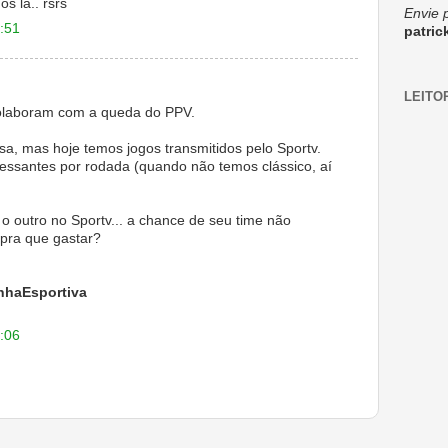
s lá.. rsrs
Envie 
:51
patri
LEITO
colaboram com a queda do PPV.
esa, mas hoje temos jogos transmitidos pelo Sportv.
ressantes por rodada (quando não temos clássico, aí
o outro no Sportv... a chance de seu time não
 pra que gastar?
haEsportiva
:06