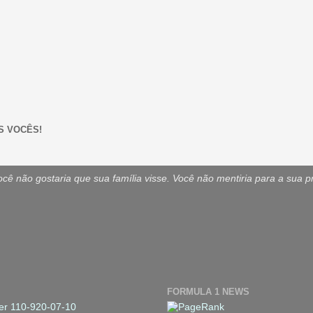
S VOCÊS!
ê não gostaria que sua família visse. Você não mentiria para a sua p
FORMULA 1 NEWS