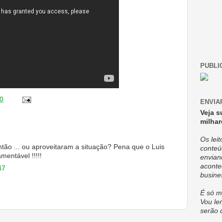
PUBLI
0
ENVIA
Veja s
milhar
Os lei
ntão ... ou aproveitaram a situação? Pena que o Luis
conteú
mentável !!!!!
envian
aconte
47
busine
É só m
Vou ler
serão 