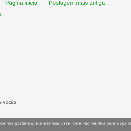
Página inicial
Postagem mais antiga
)
S VOCÊS!
ê não gostaria que sua família visse. Você não mentiria para a sua p