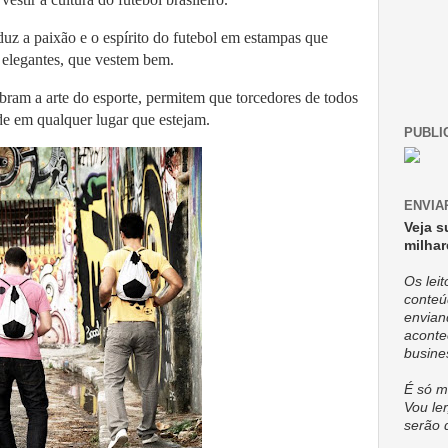
duz a paixão e o espírito do futebol em estampas que
 elegantes, que vestem bem.
bram a arte do esporte, permitem que torcedores de todos
de em qualquer lugar que estejam.
PUBLI
ENVIA
Veja s
milhar
Os lei
conteú
envian
aconte
busine
É só m
Vou ler
serão 