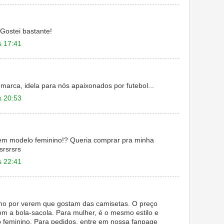
Gostei bastante!
s 17:41
 marca, idela para nós apaixonados por futebol...
s 20:53
em modelo feminino!? Queria comprar pra minha
srsrsrs
s 22:41
mo por verem que gostam das camisetas. O preço
om a bola-sacola. Para mulher, é o mesmo estilo e
 feminino. Para pedidos, entre em nossa fanpage